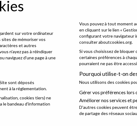
kies
Vous pouvez à tout moment acc
en cliquant sur le lien « Gesti
gardent sur votre ordinateur
configurant votre navigateur 
es sites de mémoriser vos
consulter
aboutcookies.org
.
caractères et autres
Si vous choisissez de bloquer
ous n'ayez pas à réindiquer
certaines préférences à chaque
 ou naviguez d'une page à une
pourraient ne pas être accessi
Pourquoi utilise-t-on de
Nous utilisons des cookies p
Site sont déposés
nt à la réglementation.
Gérer vos préférences lors de
lisation, cookies tiers) ne
Améliorer nos services et p
ia le bandeau d'information
D'autres cookies peuvent être 
de partage des réseaux sociau