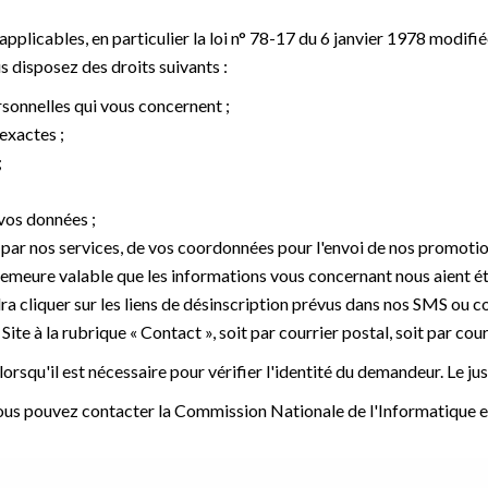
icables, en particulier la loi n° 78-17 du 6 janvier 1978 modifiée r
 disposez des droits suivants :
rsonnelles qui vous concernent ;
exactes ;
;
vos données ;
 par nos services, de vos coordonnées pour l'envoi de nos promotion
demeure valable que les informations vous concernant nous aient é
ra cliquer sur les liens de désinscription prévus dans nos SMS ou c
ite à la rubrique « Contact », soit par courrier postal, soit par cour
rsqu'il est nécessaire pour vérifier l'identité du demandeur. Le just
s pouvez contacter la Commission Nationale de l'Informatique et 